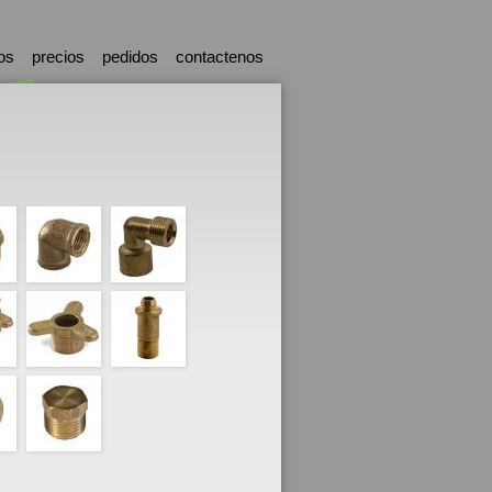
os
precios
pedidos
contactenos