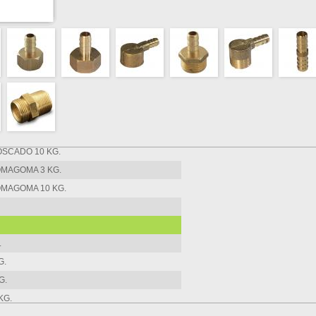
CION 1/4"X1/8"
CION 3/8"X1/8"
CION 3/8"X1/4"
CION 1/2"X1/8"
CION 1/2"X1/4"
CION 1/2"X3/8"
SCADO 3 KG.
SCADO 10 KG.
MAGOMA 3 KG.
MAGOMA 10 KG.
.
G.
G.
KG.